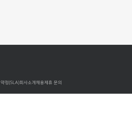
약정(SLA)
회사소개
채용
제휴 문의
고번호 : 제2024-경기과천-0258호
문의처 1661-4370