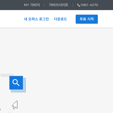
MY 가비아
가비아사이트
1661-4370
내 오피스 로그인
다운로드
무료 시작
다