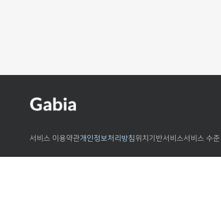
서비스 이용약관
개인정보처리방침
위치기반서비스
서비스 수준 
공동대표이사 : 김홍국, 원종홍
사업자 번호 : 214-86-39239
통신판매업 신
주소 : 경기도 과천시 과천대로7나길 34, 4~6층 (갈현동, 가비아 앳)
©Gabia Inc. All Rights Reserved.