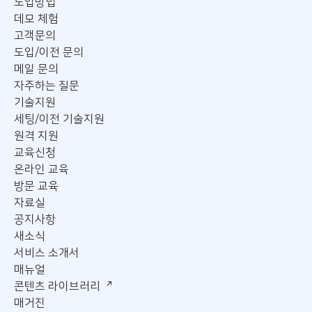
도입방법
데모 체험
고객문의
도입/이전 문의
메일 문의
자주하는 질문
기술지원
세팅/이전 기술지원
원격 지원
교육신청
온라인 교육
방문 교육
자료실
공지사항
새소식
서비스 소개서
매뉴얼
콘텐츠 라이브러리
매거진