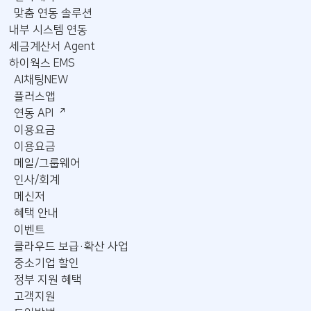
맞춤 연동 솔루션
내부 시스템 연동
세금계산서 Agent
하이웍스 EMS
AI채팅
NEW
플러스앱
연동 API
이용요금
이용요금
메일/그룹웨어
인사/회계
메신저
혜택 안내
이벤트
클라우드 보급·확산 사업
중소기업 할인
정부 지원 혜택
고객지원