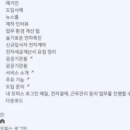
매거진
도입사례
뉴스룸
제작 인터뷰
업무 환경 개선 팁
슬기로운 연차촉진
신규입사자 전자계약
전자세금계산서 요점 정리
공공기관용
공공기관용
서비스 소개
주요 기능
도입 문의
내 오피스 로그인
메일, 전자결재, 근무관리 등의 업무를 진행할 
다운로드
무료 시작
오피스 로그인