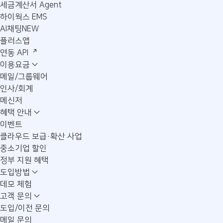
세금계산서 Agent
하이웍스 EMS
AI채팅
NEW
플러스앱
연동 API
이용요금
메일/그룹웨어
인사/회계
메신저
혜택 안내
이벤트
클라우드 보급·확산 사업
중소기업 할인
정부 지원 혜택
도입방법
데모 체험
고객 문의
도입/이전 문의
메일 문의