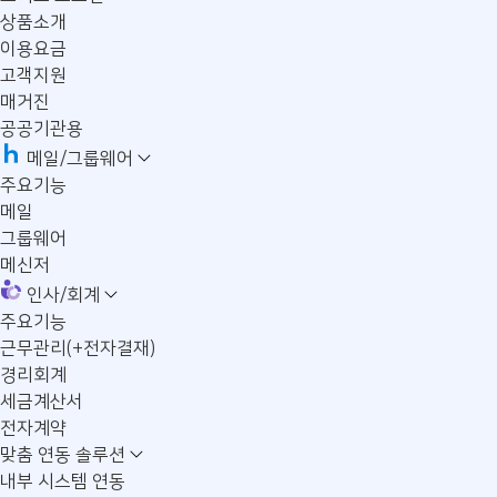
상품소개
이용요금
고객지원
매거진
공공기관용
메일/그룹웨어
주요기능
메일
그룹웨어
메신저
인사/회계
주요기능
근무관리(+전자결재)
경리회계
세금계산서
전자계약
맞춤 연동 솔루션
내부 시스템 연동